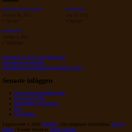
Relaterade
Chocolate Chip Cookies
Shortbread
februari 18, 2021
maj 13, 2020
I ”Recept”
I ”Recept”
Kanelbullar
oktober 4, 2021
I ”Bakglädje”
Kategorier
Etiketter
Recept
10-15 år
3-5 år
Godis
Vuxna
Inläggsnavigering
Föregående
Spökbollar
Nästa
Barnens köttfärslåda (Shepherd’s Pie)
Senaste inläggen
Pasta med portobellosvamp
Pasta med oxfilé
Stroganoff a’la Salsiccia
Palt
Quesadillas
Upphovsrätt © 2026
Nutrilda
. Alla rättigheter förbehållna.
Privacy
Policy
| Foodie World av
Catch Themes