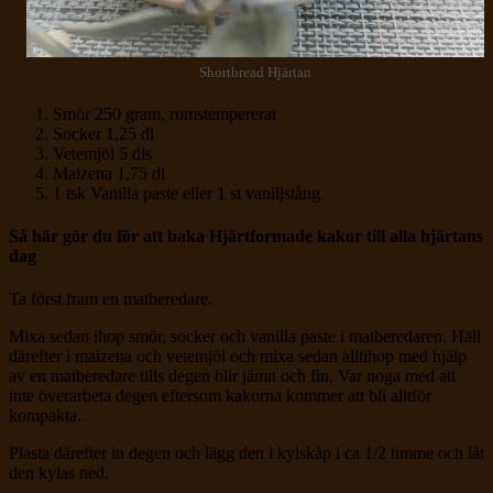
Shortbread Hjärtan
Smör 250 gram, rumstempererat
Socker 1,25 dl
Vetemjöl 5 dls
Maizena 1,75 dl
1 tsk Vanilla paste eller 1 st vaniljstång
Så här gör du för att baka Hjärtformade kakor till alla hjärtans
dag
Ta först fram en matberedare.
Mixa sedan ihop smör, socker och vanilla paste i matberedaren. Häll
därefter i maizena och vetemjöl och mixa sedan alltihop med hjälp
av en matberedare tills degen blir jämn och fin. Var noga med att
inte överarbeta degen eftersom kakorna kommer att bli alltför
kompakta.
Plasta därefter in degen och lägg den i kylskåp i ca 1/2 timme och låt
den kylas ned.