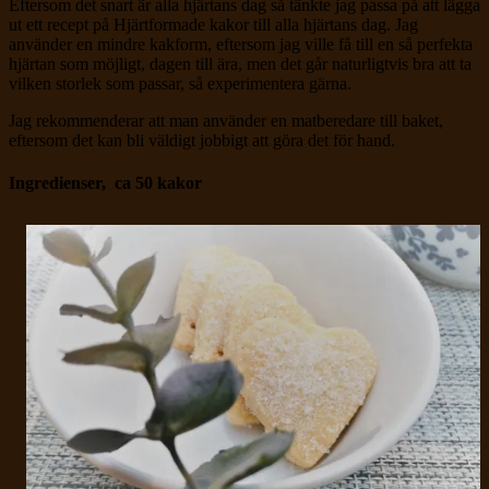
Eftersom det snart är alla hjärtans dag så tänkte jag passa på att lägga
ut ett recept på Hjärtformade kakor till alla hjärtans dag. Jag
använder en mindre kakform, eftersom jag ville få till en så perfekta
hjärtan som möjligt, dagen till ära, men det går naturligtvis bra att ta
vilken storlek som passar, så experimentera gärna.
Jag rekommenderar att man använder en matberedare till baket,
eftersom det kan bli väldigt jobbigt att göra det för hand.
Ingredienser, ca 50 kakor