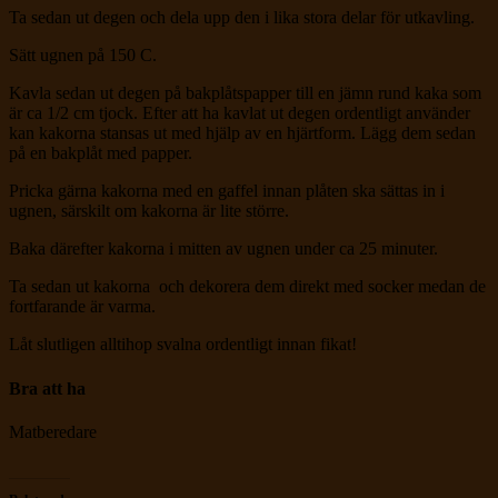
Ta sedan ut degen och dela upp den i lika stora delar för utkavling.
Sätt ugnen på 150 C.
Kavla sedan ut degen på bakplåtspapper till en jämn rund kaka som
är ca 1/2 cm tjock. Efter att ha kavlat ut degen ordentligt använder
kan kakorna stansas ut med hjälp av en hjärtform. Lägg dem sedan
på en bakplåt med papper.
Pricka gärna kakorna med en gaffel innan plåten ska sättas in i
ugnen, särskilt om kakorna är lite större.
Baka därefter kakorna i mitten av ugnen under ca 25 minuter.
Ta sedan ut kakorna och dekorera dem direkt med socker medan de
fortfarande är varma.
Låt slutligen alltihop svalna ordentligt innan fikat!
Bra att ha
Matberedare