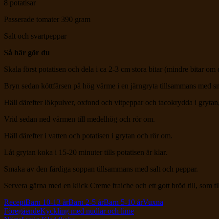
8 potatisar
Passerade tomater 390 gram
Salt och svartpeppar
Så här gör du
Skala först potatisen och dela i ca 2-3 cm stora bitar (mindre bitar om
Bryn sedan köttfärsen på hög värme i en järngryta tillsammans med sm
Häll därefter lökpulver, oxfond och vitpeppar och tacokrydda i grytan
Vrid sedan ned värmen till medelhög och rör om.
Häll därefter i vatten och potatisen i grytan och rör om.
Låt grytan koka i 15-20 minuter tills potatisen är klar.
Smaka av den färdiga soppan tillsammans med salt och peppar.
Servera gärna med en klick Creme fraiche och ett gott bröd till, som t
Kategorier
Etiketter
Recept
Barn 10-13 år
Barn 2-5 år
Barn 5-10 år
Vuxna
Inläggsnavigering
Föregående
Kyckling med nudlar och lime