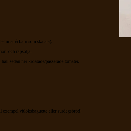
 det är små barn som ska äta).
ör- och rapsolja.
, häll sedan ner krossade/passerade tomater.
ill exempel vitlöksbaguette eller surdegsbröd!