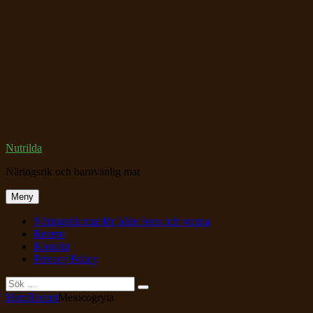
Hoppa
till
innehåll
Nutrilda
Näringsrik och barnvänlig mat
Meny
Näringsrik mat för både barn och vuxna
Recept
Kontakt
Privacy Policy
Sök
Sök
Sök
efter:
Webbplatsens
Hem
Recept
Mexicogryta
överlägg