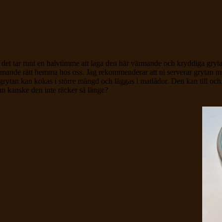
et tar runt en halvtimme att laga den här värmande och kryddiga grytan
mmande rätt hemma hos oss. Jag rekommenderar att ni serverar grytan med 
är grytan kan kokas i större mängd och läggas i matlådor. Den kan till och
an kanske den inte räcker så länge?