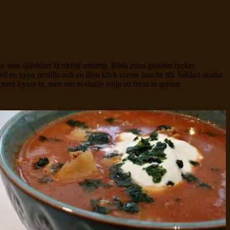
 som självklart är riktigt smarrig. Båda mina grabbar tycker
en nypa persilja och en liten klick crème fraiche till. Såklart skadar
 med frysas in, men om ni skulle välja att frysa in grytan