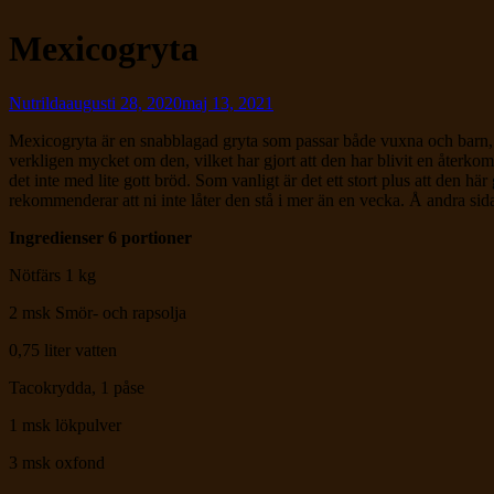
Mexicogryta
Av
Publicerad
Nutrilda
augusti 28, 2020
maj 13, 2021
den
Mexicogryta är en snabblagad gryta som passar både vuxna och barn, d
verkligen mycket om den, vilket har gjort att den har blivit en återko
det inte med lite gott bröd. Som vanligt är det ett stort plus att den h
rekommenderar att ni inte låter den stå i mer än en vecka. Å andra sid
Ingredienser 6 portioner
Nötfärs 1 kg
2 msk Smör- och rapsolja
0,75 liter vatten
Tacokrydda, 1 påse
1 msk lökpulver
3 msk oxfond