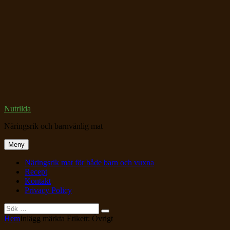
Hoppa
till
innehåll
Nutrilda
Näringsrik och barnvänlig mat
Meny
Näringsrik mat för både barn och vuxna
Recept
Kontakt
Privacy Policy
Sök
Sök
Sök
efter:
Webbplatsens
Hem
Inlägg märkta
Etikett:
Övrigt
överlägg