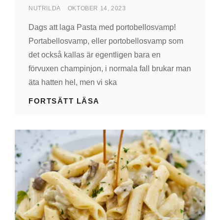
AV
PUBLICERAD
NUTRILDA
OKTOBER 14, 2023
DEN
Dags att laga Pasta med portobellosvamp!
Portabellosvamp, eller portobellosvamp som
det också kallas är egentligen bara en
förvuxen champinjon, i normala fall brukar man
äta hatten hel, men vi ska
PASTA
FORTSÄTT LÄSA
MED
PORTOBELLOSVAMP