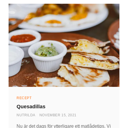
Kategorier
RECEPT
Quesadillas
AV
PUBLICERAD
NUTRILDA
NOVEMBER 15, 2021
DEN
Nu är det dags för ytterligare ett matlådetips. Vi