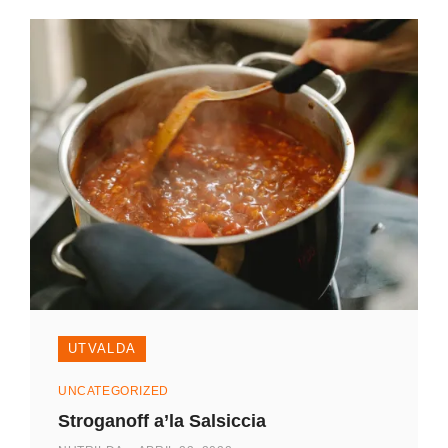
UTVALDA
Kategorier
UNCATEGORIZED
Stroganoff a’la Salsiccia