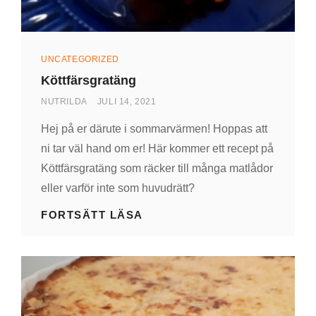
Kategorier
UNCATEGORIZED
Köttfärsgratäng
AV
PUBLICERAD
NUTRILDA
JULI 14, 2021
DEN
Hej på er därute i sommarvärmen! Hoppas att
ni tar väl hand om er! Här kommer ett recept på
Köttfärsgratäng som räcker till många matlådor
eller varför inte som huvudrätt?
KÖTTFÄRSGRATÄNG
FORTSÄTT LÄSA