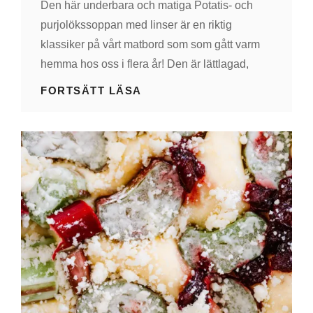
Den här underbara och matiga Potatis- och
purjolökssoppan med linser är en riktig
klassiker på vårt matbord som som gått varm
hemma hos oss i flera år! Den är lättlagad,
POTATIS-
FORTSÄTT LÄSA
OCH
PURJOLÖKSSOPPA
MED
LINSER