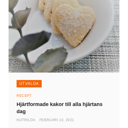
UTVALDA
Kategorier
RECEPT
Hjärtformade kakor till alla hjärtans
dag
AV
PUBLICERAD
NUTRILDA
FEBRUARI 10, 2021
DEN