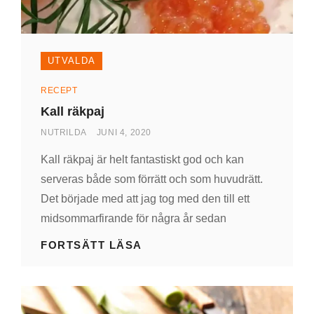
UTVALDA
Kategorier
RECEPT
Kall räkpaj
AV
PUBLICERAD
NUTRILDA
JUNI 4, 2020
DEN
Kall räkpaj är helt fantastiskt god och kan
serveras både som förrätt och som huvudrätt.
Det började med att jag tog med den till ett
midsommarfirande för några år sedan
KALL
FORTSÄTT LÄSA
RÄKPAJ