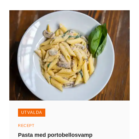
UTVALDA
Kategorier
RECEPT
Pasta med portobellosvamp