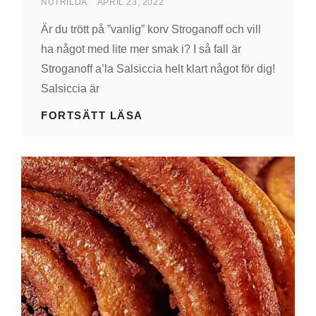
AV
PUBLICERAD
NUTRILDA
APRIL 23, 2022
DEN
Är du trött på ”vanlig” korv Stroganoff och vill
ha något med lite mer smak i? I så fall är
Stroganoff a’la Salsiccia helt klart något för dig!
Salsiccia är
STROGANOFF
FORTSÄTT LÄSA
A’LA
SALSICCIA