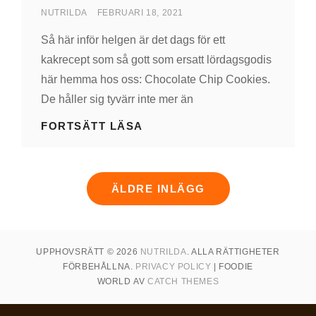
AV
PUBLICERAD
NUTRILDA
FEBRUARI 18, 2021
DEN
Så här inför helgen är det dags för ett
kakrecept som så gott som ersatt lördagsgodis
här hemma hos oss: Chocolate Chip Cookies.
De håller sig tyvärr inte mer än
CHOCOLATE
FORTSÄTT LÄSA
CHIP
COOKIES
Inläggsnavigering
ÄLDRE INLÄGG
UPPHOVSRÄTT © 2026
NUTRILDA
. ALLA RÄTTIGHETER
FÖRBEHÅLLNA.
PRIVACY POLICY
| FOODIE
WORLD AV
CATCH THEMES