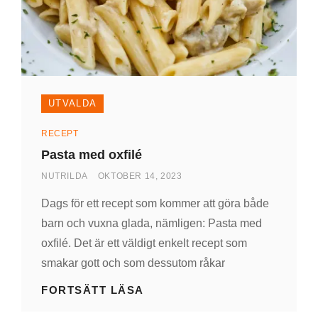
UTVALDA
Kategorier
RECEPT
Pasta med oxfilé
AV
PUBLICERAD
NUTRILDA
OKTOBER 14, 2023
DEN
Dags för ett recept som kommer att göra både
barn och vuxna glada, nämligen: Pasta med
oxfilé. Det är ett väldigt enkelt recept som
smakar gott och som dessutom råkar
PASTA
FORTSÄTT LÄSA
MED
OXFILÉ