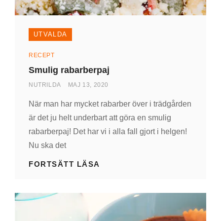
UTVALDA
Kategorier
RECEPT
Smulig rabarberpaj
AV
PUBLICERAD
NUTRILDA
MAJ 13, 2020
DEN
När man har mycket rabarber över i trädgården
är det ju helt underbart att göra en smulig
rabarberpaj! Det har vi i alla fall gjort i helgen!
Nu ska det
SMULIG
FORTSÄTT LÄSA
RABARBERPAJ