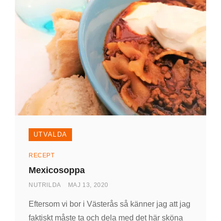
UTVALDA
Kategorier
RECEPT
Mexicosoppa
AV
PUBLICERAD
NUTRILDA
MAJ 13, 2020
DEN
Eftersom vi bor i Västerås så känner jag att jag
faktiskt måste ta och dela med det här sköna