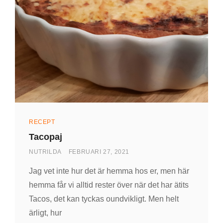
Kategorier
RECEPT
Tacopaj
AV
PUBLICERAD
NUTRILDA
FEBRUARI 27, 2021
DEN
Jag vet inte hur det är hemma hos er, men här
hemma får vi alltid rester över när det har ätits
Tacos, det kan tyckas oundvikligt. Men helt
ärligt, hur