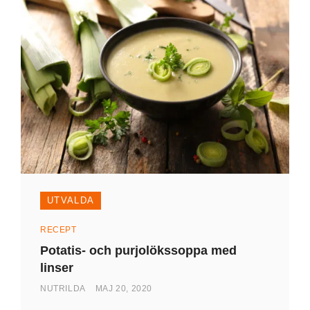
UTVALDA
Kategorier
RECEPT
Potatis- och purjolökssoppa med
linser
AV
PUBLICERAD
NUTRILDA
MAJ 20, 2020
DEN