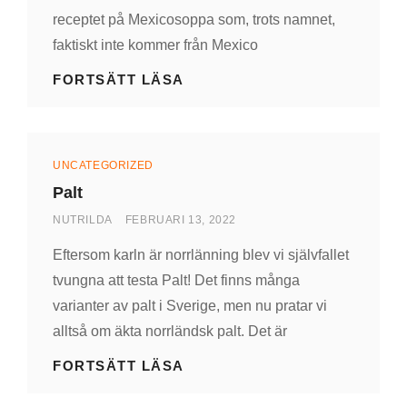
receptet på Mexicosoppa som, trots namnet,
faktiskt inte kommer från Mexico
MEXICOSOPPA
FORTSÄTT LÄSA
Kategorier
UNCATEGORIZED
Palt
AV
PUBLICERAD
NUTRILDA
FEBRUARI 13, 2022
DEN
Eftersom karln är norrlänning blev vi självfallet
tvungna att testa Palt! Det finns många
varianter av palt i Sverige, men nu pratar vi
alltså om äkta norrländsk palt. Det är
PALT
FORTSÄTT LÄSA