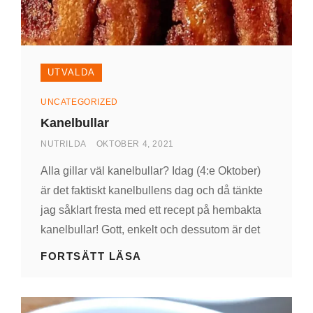
UTVALDA
Kategorier
UNCATEGORIZED
Kanelbullar
AV
PUBLICERAD
NUTRILDA
OKTOBER 4, 2021
DEN
Alla gillar väl kanelbullar? Idag (4:e Oktober)
är det faktiskt kanelbullens dag och då tänkte
jag såklart fresta med ett recept på hembakta
kanelbullar! Gott, enkelt och dessutom är det
KANELBULLAR
FORTSÄTT LÄSA